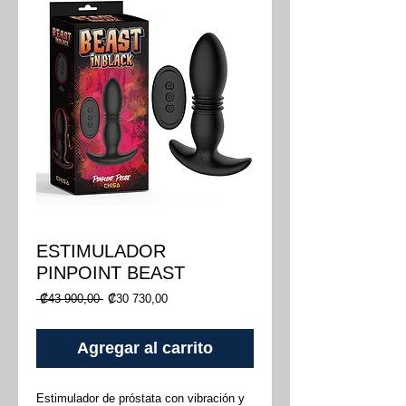
ESTIMULADOR
PINPOINT BEAST
Precio
Precio
 ₡43 900,00 
₡30 730,00
de
oferta
Agregar al carrito
Estimulador de próstata con vibración y