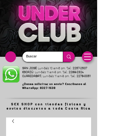
SAN JOSÉ
: Lun-Sáb 10 am-6 pm. Tel:
2257-2507
ESCAZÚ
: Lun-Sáb 11 am-8 pm. Tel:
2289-2324
CURRIDABAT
: Lun-Sáb 11 am-8 pm. Tel:
2278-0051
¿Desea solicitar un envío? Escríbanos al
WhatsApp:
8327-1638
SEX SHOP con tiendas físicas y
envíos discretos a toda Costa Rica