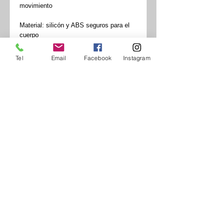
movimiento
Material: silicón y ABS seguros para el
cuerpo
Color: negro
Recargable por USB
Tel
Email
Facebook
Instagram
Con control remoto para juego de manos
libres
12 modos de vibración
3 velocidades de movimiento penetrativo
Dimensiones: 14,3 x 3,7 cm
Con punta redondeada para una
estimulación más precisa del punto P
Tiempo para cargar: 120 min
Duración de la carga: 60 min
Resistencia al agua IPX7