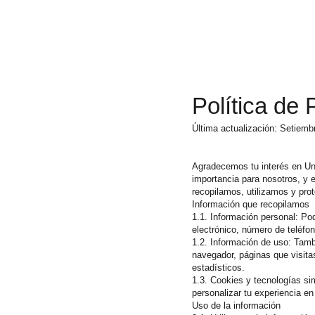
Política de
Última actualización: Setiem
Agradecemos tu interés en Und
importancia para nosotros, y 
recopilamos, utilizamos y prot
Información que recopilamos
1.1. Información personal: Po
electrónico, número de teléfon
1.2. Información de uso: Tambi
navegador, páginas que visitas
estadísticos.
1.3. Cookies y tecnologías sim
personalizar tu experiencia en
Uso de la información