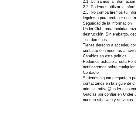
2.1. Utilizamos la información
2.2. Podemos utilizar la infor
2.3. No compartiremos tu info
legales o para proteger nuestr
Seguridad de la información
Under Club toma medidas razona
destrucción. Sin embargo, deb
Tus derechos
Tienes derecho a acceder, cor
contacto con nosotros a travé
Cambios en esta política
Podemos actualizar esta Polít
notificaremos sobre cualquier 
Contacto
Si tienes alguna pregunta o p
contáctanos en la siguiente di
administrativo@under-club.c
Gracias por confiar en Under 
nuestro sitio web y servicios.