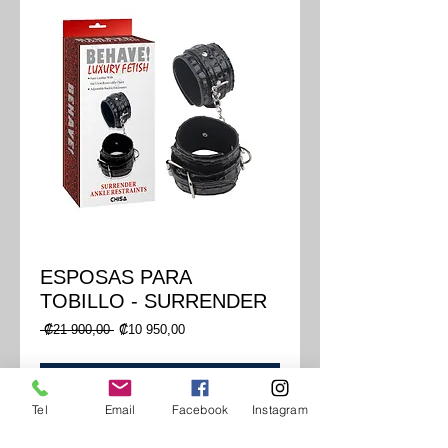
ESPOSAS PARA
TOBILLO - SURRENDER
Precio
Precio
 ₡21 900,00 
₡10 950,00
de
oferta
Agregar al carrito
Tel
Email
Facebook
Instagram
Accesorio para ataduras de tobillos