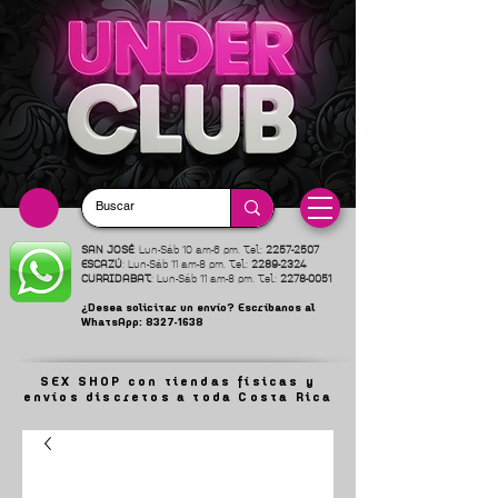
SAN JOSÉ
: Lun-Sáb 10 am-6 pm. Tel:
2257-2507
ESCAZÚ
: Lun-Sáb 11 am-8 pm. Tel:
2289-2324
CURRIDABAT
: Lun-Sáb 11 am-8 pm. Tel:
2278-0051
¿Desea solicitar un envío? Escríbanos al
WhatsApp:
8327-1638
SEX SHOP con tiendas físicas y
envíos discretos a toda Costa Rica